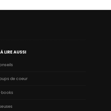
À LIRE AUSSI
onseils
oups de coeur
-books
iseuses