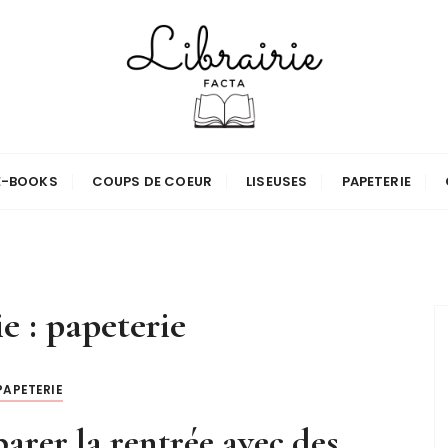
E-BOOKS
COUPS DE COEUR
LISEUSES
PAPETERIE
e :
papeterie
PAPETERIE
rer la rentrée avec des