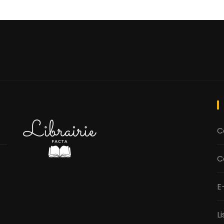
C
C
E
L