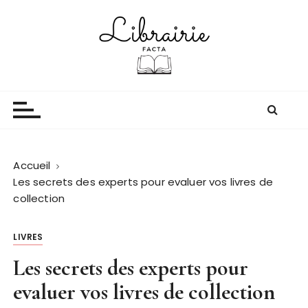
P
a
s
s
e
Librairie facta
Lire pour voyager
r
a
u
c
o
Accueil
n
Les secrets des experts pour evaluer vos livres de
t
collection
e
n
LIVRES
u
Les secrets des experts pour
evaluer vos livres de collection