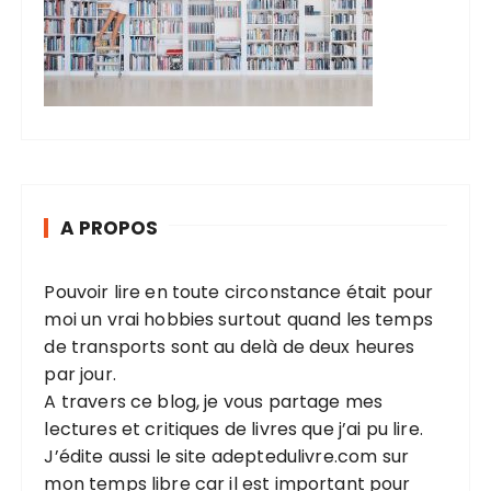
i
o
n
d
e
s
p
A PROPOS
u
b
Pouvoir lire en toute circonstance était pour
l
moi un vrai hobbies surtout quand les temps
i
de transports sont au delà de deux heures
par jour.
c
A travers ce blog, je vous partage mes
a
lectures et critiques de livres que j’ai pu lire.
t
J’édite aussi le site
adeptedulivre.com
sur
i
mon temps libre car il est important pour