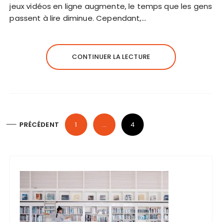
jeux vidéos en ligne augmente, le temps que les gens
passent à lire diminue. Cependant,…
CONTINUER LA LECTURE
P
PRÉCÉDENT
1
…
4
a
g
i
n
a
t