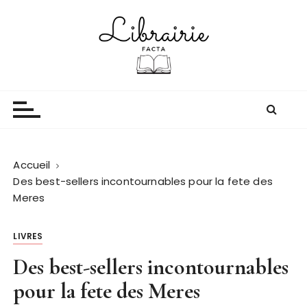
P
a
s
s
e
Librairie facta
Lire pour voyager
r
a
u
c
o
Accueil
n
Des best-sellers incontournables pour la fete des
t
Meres
e
n
LIVRES
u
Des best-sellers incontournables
pour la fete des Meres